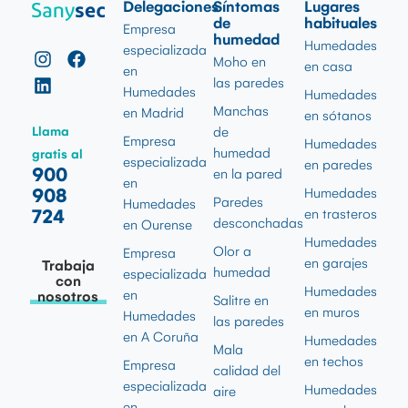
Delegaciones
Síntomas
Lugares
de
habituales
Empresa
humedad
Humedades
especializada
Moho en
en casa
en
las paredes
Humedades
Humedades
Manchas
en Madrid
en sótanos
Llama
de
Empresa
Humedades
humedad
gratis al
especializada
en paredes
900
en la pared
en
908
Humedades
Paredes
Humedades
724
en trasteros
desconchadas
en Ourense
Humedades
Olor a
Empresa
en garajes
Trabaja
humedad
especializada
con
Humedades
en
nosotros
Salitre en
en muros
Humedades
las paredes
en A Coruña
Humedades
Mala
en techos
Empresa
calidad del
especializada
Humedades
aire
en