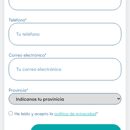
Teléfono
*
Correo electrónico
*
Provincia
*
rgpd
*
He leído y acepto la
política de privacidad
*