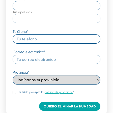
Tus apellidos
Teléfono
*
Correo electrónico
*
Provincia
*
rgpd
*
He leído y acepto la
política de privacidad
*