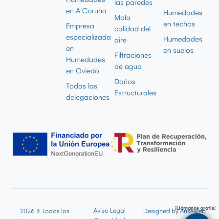
las paredes
en A Coruña
Humedades
Mala
en techos
Empresa
calidad del
especializada
Humedades
aire
en
en suelos
Filtraciones
Humedades
de agua
en Oviedo
Daños
Todas las
Estructurales
delegaciones
¡Llámanos gratis!
Aviso Legal
2026 © Todos los
Designed by
Ariseweb