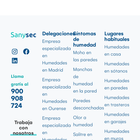
Delegaciones
Síntomas
Lugares
de
habituales
Empresa
humedad
Humedades
especializada
Moho en
en casa
en
las paredes
Humedades
Humedades
Manchas
en Madrid
en sótanos
Llama
de
Empresa
Humedades
humedad
gratis al
especializada
en paredes
900
en la pared
en
908
Humedades
Paredes
Humedades
724
en trasteros
desconchadas
en Ourense
Humedades
Olor a
Empresa
en garajes
Trabaja
humedad
especializada
con
Humedades
en
nosotros
Salitre en
en muros
Humedades