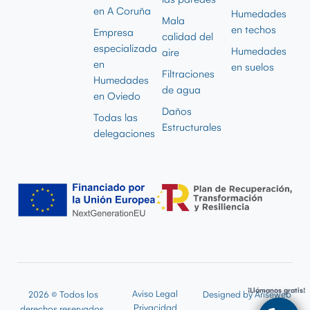
en A Coruña
Humedades
Mala
en techos
Empresa
calidad del
especializada
Humedades
aire
en
en suelos
Filtraciones
Humedades
de agua
en Oviedo
Daños
Todas las
Estructurales
delegaciones
¡Llámanos gratis!
Aviso Legal
2026 © Todos los
Designed by
Ariseweb
Privacidad
derechos reservados.