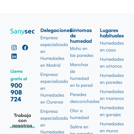
Delegaciones
Síntomas
Lugares
de
habituales
Empresa
humedad
Humedades
especializada
Moho en
en casa
en
las paredes
Humedades
Humedades
Manchas
en Madrid
en sótanos
Llama
de
Empresa
Humedades
humedad
gratis al
especializada
en paredes
900
en la pared
en
908
Humedades
Paredes
Humedades
724
en trasteros
desconchadas
en Ourense
Humedades
Olor a
Empresa
en garajes
Trabaja
humedad
especializada
con
Humedades
en
nosotros
Salitre en
en muros
Humedades
las paredes