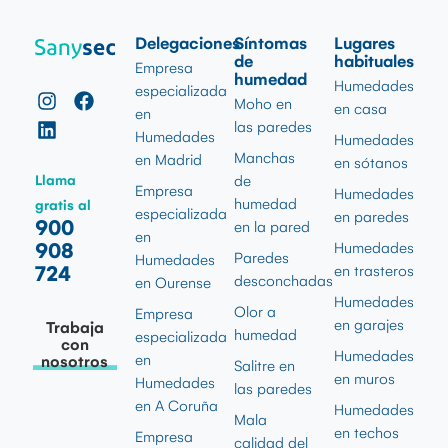
Delegaciones
Síntomas
Lugares
de
habituales
Empresa
humedad
Humedades
especializada
Moho en
en casa
en
las paredes
Humedades
Humedades
Manchas
en Madrid
en sótanos
Llama
de
Empresa
Humedades
humedad
gratis al
especializada
en paredes
900
en la pared
en
908
Humedades
Paredes
Humedades
724
en trasteros
desconchadas
en Ourense
Humedades
Olor a
Empresa
en garajes
Trabaja
humedad
especializada
con
Humedades
en
nosotros
Salitre en
en muros
Humedades
las paredes
en A Coruña
Humedades
Mala
en techos
Empresa
calidad del