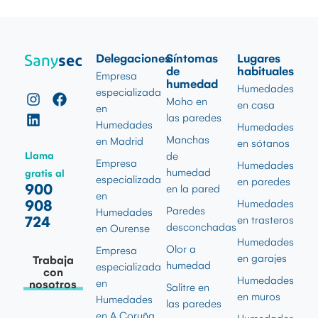
Delegaciones
Síntomas
Lugares
de
habituales
Empresa
humedad
Humedades
especializada
Moho en
en casa
en
las paredes
Humedades
Humedades
Manchas
en Madrid
en sótanos
Llama
de
Empresa
Humedades
humedad
gratis al
especializada
en paredes
900
en la pared
en
908
Humedades
Paredes
Humedades
724
en trasteros
desconchadas
en Ourense
Humedades
Olor a
Empresa
en garajes
Trabaja
humedad
especializada
con
Humedades
en
nosotros
Salitre en
en muros
Humedades
las paredes
en A Coruña