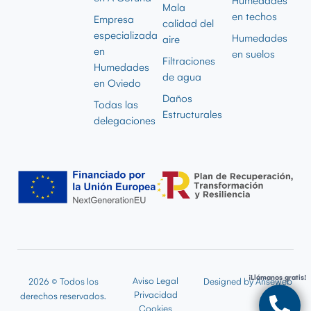
Humedades
Mala
en techos
Empresa
calidad del
especializada
Humedades
aire
en
en suelos
Filtraciones
Humedades
de agua
en Oviedo
Daños
Todas las
Estructurales
delegaciones
¡Llámanos gratis!
Aviso Legal
2026 © Todos los
Designed by
Ariseweb
Privacidad
derechos reservados.
Cookies