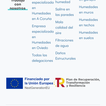
Trabaja
humedad
especializada
con
Humedades
en
nosotros
Salitre en
en muros
Humedades
las paredes
en A Coruña
Humedades
Mala
en techos
Empresa
calidad del
especializada
Humedades
aire
en
en suelos
Filtraciones
Humedades
de agua
en Oviedo
Daños
Todas las
Estructurales
delegaciones