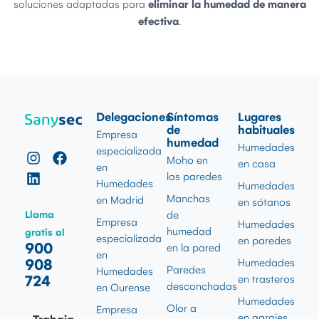
soluciones adaptadas para
eliminar la humedad de manera
efectiva
.
Delegaciones
Síntomas
Lugares
de
habituales
Empresa
humedad
Humedades
especializada
Moho en
en casa
en
las paredes
Humedades
Humedades
Manchas
en Madrid
en sótanos
Llama
de
Empresa
Humedades
humedad
gratis al
especializada
en paredes
900
en la pared
en
908
Humedades
Paredes
Humedades
724
en trasteros
desconchadas
en Ourense
Humedades
Olor a
Empresa
en garajes