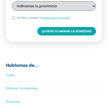
rgpd
*
He leído y acepto la
política de privacidad
*
Hablamos de…
Casa
Eliminar humedades
Empresa