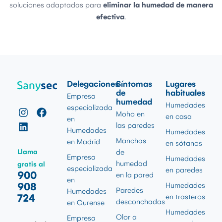
soluciones adaptadas para
eliminar la humedad de manera
efectiva
.
Delegaciones
Síntomas
Lugares
de
habituales
Empresa
humedad
Humedades
especializada
Moho en
en casa
en
las paredes
Humedades
Humedades
Manchas
en Madrid
en sótanos
Llama
de
Empresa
Humedades
humedad
gratis al
especializada
en paredes
900
en la pared
en
908
Humedades
Paredes
Humedades
724
en trasteros
desconchadas
en Ourense
Humedades
Olor a
Empresa