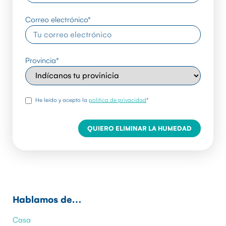
Correo electrónico
*
Provincia
*
rgpd
*
He leído y acepto la
política de privacidad
*
Hablamos de…
Casa