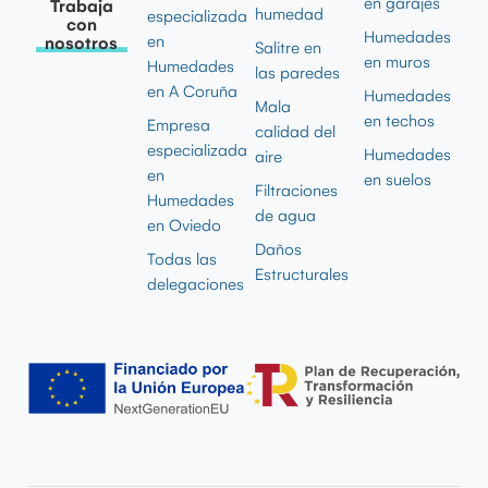
en garajes
Trabaja
humedad
especializada
con
Humedades
en
nosotros
Salitre en
en muros
Humedades
las paredes
en A Coruña
Humedades
Mala
en techos
Empresa
calidad del
especializada
Humedades
aire
en
en suelos
Filtraciones
Humedades
de agua
en Oviedo
Daños
Todas las
Estructurales
delegaciones