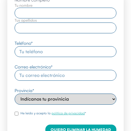
Nombre completo
*
Tu nombre
Tus apellidos
Teléfono
*
Correo electrónico
*
Provincia
*
rgpd
*
He leído y acepto la
política de privacidad
*