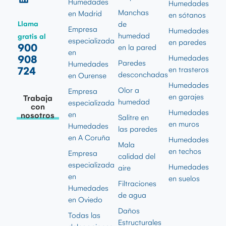
Humedades
Humedades
Manchas
en Madrid
en sótanos
Llama
de
Empresa
Humedades
humedad
gratis al
especializada
en paredes
900
en la pared
en
908
Humedades
Paredes
Humedades
724
en trasteros
desconchadas
en Ourense
Humedades
Olor a
Empresa
en garajes
Trabaja
humedad
especializada
con
Humedades
en
nosotros
Salitre en
en muros
Humedades
las paredes
en A Coruña
Humedades
Mala
en techos
Empresa
calidad del
especializada
Humedades
aire
en
en suelos
Filtraciones
Humedades
de agua
en Oviedo
Daños
Todas las
Estructurales