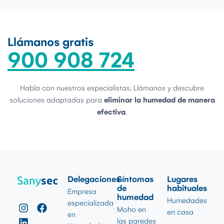
Llámanos gratis
900 908 724
Habla con nuestros especialistas. Llámanos y descubre
soluciones adaptadas para
eliminar la humedad de manera
efectiva
.
Delegaciones
Síntomas
Lugares
de
habituales
Empresa
humedad
Humedades
especializada
Moho en
en casa
en
las paredes