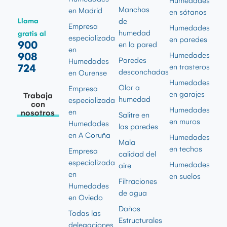
Humedades
Manchas
en Madrid
en sótanos
Llama
de
Empresa
Humedades
humedad
gratis al
especializada
en paredes
900
en la pared
en
908
Humedades
Paredes
Humedades
724
en trasteros
desconchadas
en Ourense
Humedades
Olor a
Empresa
en garajes
Trabaja
humedad
especializada
con
Humedades
en
nosotros
Salitre en
en muros
Humedades
las paredes
en A Coruña
Humedades
Mala
en techos
Empresa
calidad del
especializada
Humedades
aire
en
en suelos
Filtraciones
Humedades
de agua
en Oviedo
Daños
Todas las
Estructurales
delegaciones