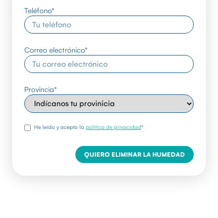
Teléfono
*
Correo electrónico
*
Provincia
*
rgpd
*
He leído y acepto la
política de privacidad
*