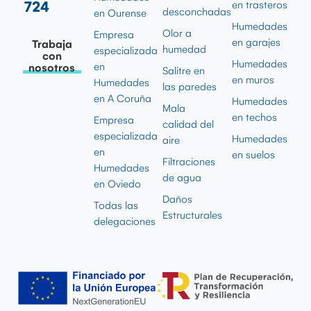
724
en trasteros
desconchadas
en Ourense
Humedades
Olor a
Empresa
en garajes
Trabaja
humedad
especializada
con
Humedades
en
nosotros
Salitre en
en muros
Humedades
las paredes
en A Coruña
Humedades
Mala
en techos
Empresa
calidad del
especializada
Humedades
aire
en
en suelos
Filtraciones
Humedades
de agua
en Oviedo
Daños
Todas las
Estructurales
delegaciones