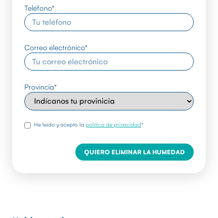
Teléfono
*
Correo electrónico
*
Provincia
*
rgpd
*
He leído y acepto la
política de privacidad
*