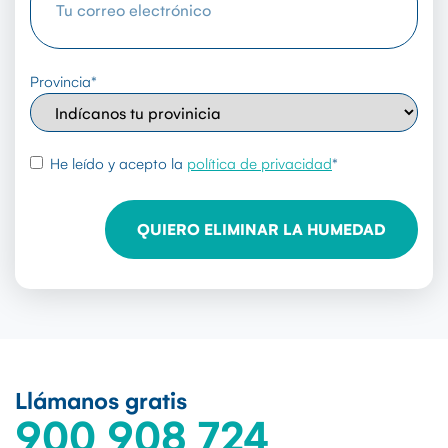
Provincia
*
rgpd
*
He leído y acepto la
política de privacidad
*
Llámanos gratis
900 908 724