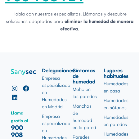
Habla con nuestros especialistas. Llámanos y descubre
soluciones adaptadas para
eliminar la humedad de manera
efectiva
.
Delegaciones
Síntomas
Lugares
de
habituales
Empresa
humedad
Humedades
especializada
Moho en
en casa
en
las paredes
Humedades
Humedades
Manchas
en Madrid
en sótanos
Llama
de
Empresa
Humedades
humedad
gratis al
especializada
en paredes
900
en la pared
en
908
Humedades
Paredes
Humedades