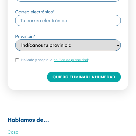
Correo electrónico
*
Provincia
*
rgpd
*
He leído y acepto la
política de privacidad
*
Hablamos de…
Casa