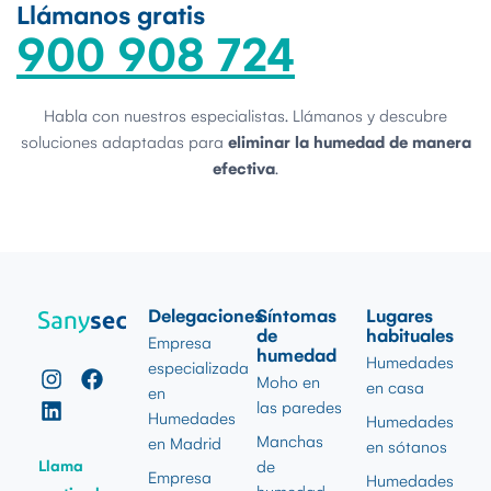
Llámanos gratis
900 908 724
Habla con nuestros especialistas. Llámanos y descubre
soluciones adaptadas para
eliminar la humedad de manera
efectiva
.
Delegaciones
Síntomas
Lugares
de
habituales
Empresa
humedad
Humedades
especializada
Moho en
en casa
en
las paredes
Humedades
Humedades
Manchas
en Madrid
en sótanos
Llama
de
Empresa
Humedades