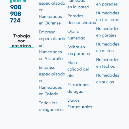
humedad
gratis al
especializada
en paredes
900
en la pared
en
908
Humedades
Paredes
Humedades
724
en trasteros
desconchadas
en Ourense
Humedades
Olor a
Empresa
en garajes
Trabaja
humedad
especializada
con
Humedades
en
nosotros
Salitre en
en muros
Humedades
las paredes
en A Coruña
Humedades
Mala
en techos
Empresa
calidad del
especializada
Humedades
aire
en
en suelos
Filtraciones
Humedades
de agua
en Oviedo
Daños
Todas las
Estructurales
delegaciones