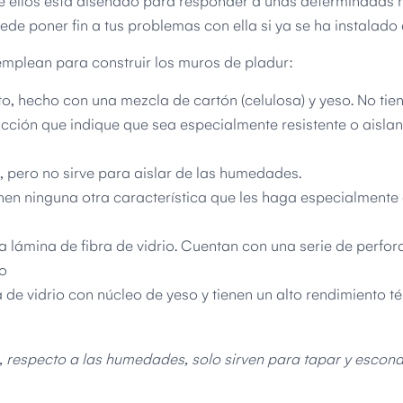
e ellos está diseñado para responder a unas determinadas
de poner fin a tus problemas con ella si ya se ha instalado 
 emplean para construir los muros de pladur:
o, hecho con una mezcla de cartón (celulosa) y yeso. No tie
ucción que indique que sea especialmente resistente o aislan
 pero no sirve para aislar de las humedades.
nen ninguna otra característica que les haga especialmente 
a lámina de fibra de vidrio. Cuentan con una serie de perfo
o
 de vidrio con núcleo de yeso y tienen un alto rendimiento té
 respecto a las humedades, solo sirven para tapar y escond