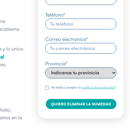
Teléfono
*
nte
 problema
Correo electrónico
*
 y lo único
el
Provincia
*
es.
rgpd
*
He leído y acepto la
política de privacidad
*
lado,
 años en la