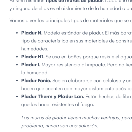
Existen distintos
tipos de muros de pladur
. Cada uno d
y ninguna de ellas es el aislamiento de la humedad o pue
Vamos a ver los principales tipos de materiales que se
Pladur N.
Modelo estándar de pladur. El más barat
tipo de característica en sus materiales de constr
humedades.
Pladur H1.
Se usa en baños porque resiste el agua,
Pladur I.
Mayor resistencia al impacto. Pero no tie
la humedad.
Pladur Fonic.
Suelen elaborarse con celulosa y un
hacen que cuenten con mayor aislamiento acústic
Pladur Therm y Pladur Lan.
Están hechos de fibra
que los hace resistentes al fuego.
Los muros de pladur tienen muchas ventajas, pero,
problema, nunca son una solución.