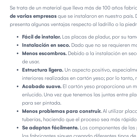
Se trata de un material que lleva más de 100 años fabr
de varias empresas
que se instalaron en nuestro país.
presenta algunas ventajas respecto al ladrillo o la pie
Fácil de instalar.
Las placas de pladur, por su tam
Instalación en seco.
Dado que no se requieren mor
Menos escombros.
Debido a la instalación en seco
de usar.
Estructura ligera.
Un aspecto positivo, especialme
interiores realizadas en cartón yeso; por lo tanto,
Acabado suave.
El cartón yeso proporciona un m
enlucido. Una vez que tenemos las juntas entre placa
para ser pintada.
Menos problemas para construir.
Al utilizar pla
tuberías, haciendo que el proceso sea más rápido,
Se adaptan fácilmente.
Los componentes de las p
los fabricantes siguen creando diferentes tipos de