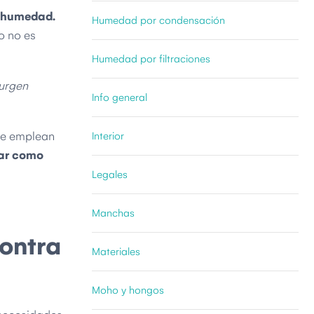
a humedad.
Humedad por condensación
o no es
Humedad por filtraciones
surgen
Info general
 se emplean
Interior
gar como
Legales
Manchas
contra
Materiales
Moho y hongos