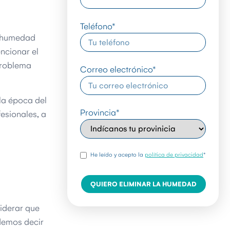
Teléfono
*
e humedad
ncionar el
problema
Correo electrónico
*
la época del
Provincia
*
fesionales, a
rgpd
*
He leído y acepto la
política de privacidad
*
iderar que
demos decir