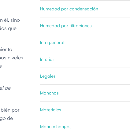
Humedad por condensación
n él, sino
Humedad por filtraciones
dos que
Info general
miento
nos niveles
Interior
e
Legales
el de
Manchas
mbién por
Materiales
rgo de
Moho y hongos