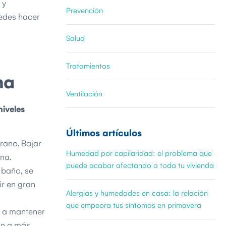
 y
Prevención
uedes hacer
Salud
Tratamientos
na
Ventilación
iveles
Últimos artículos
rano. Bajar
Humedad por capilaridad: el problema que
na.
puede acabar afectando a toda tu vivienda
 baño, se
ir en gran
Alergias y humedades en casa: la relación
que empeora tus síntomas en primavera
n a mantener
an a más.