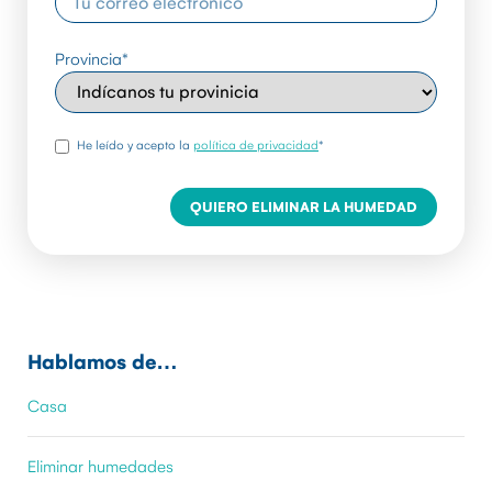
Provincia
*
rgpd
*
He leído y acepto la
política de privacidad
*
Hablamos de…
Casa
Eliminar humedades