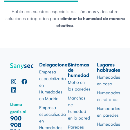
Habla con nuestros especialistas. Llámanos y descubre
soluciones adaptadas para
eliminar la humedad de manera
efectiva
.
Delegaciones
Síntomas
Lugares
de
habituales
Empresa
humedad
Humedades
especializada
Moho en
en casa
en
las paredes
Humedades
Humedades
Manchas
en Madrid
en sótanos
Llama
de
Empresa
Humedades
humedad
gratis al
especializada
en paredes
900
en la pared
en
908
Humedades
Paredes
Humedades