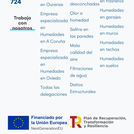
724
en trasteros
desconchadas
en Ourense
Humedades
Olor a
Empresa
en garajes
Trabaja
humedad
especializada
con
Humedades
en
nosotros
Salitre en
en muros
Humedades
las paredes
en A Coruña
Humedades
Mala
en techos
Empresa
calidad del
especializada
Humedades
aire
en
en suelos
Filtraciones
Humedades
de agua
en Oviedo
Daños
Todas las
Estructurales
delegaciones