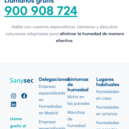
Llámanos gratis
900 908 724
Habla con nuestros especialistas. Llámanos y descubre
soluciones adaptadas para
eliminar la humedad de manera
efectiva
.
Delegaciones
Síntomas
Lugares
de
habituales
Empresa
humedad
Humedades
especializada
Moho en
en casa
en
las paredes
Humedades
Humedades
Manchas
en Madrid
en sótanos
Llama
de
Empresa
Humedades
humedad
gratis al
especializada