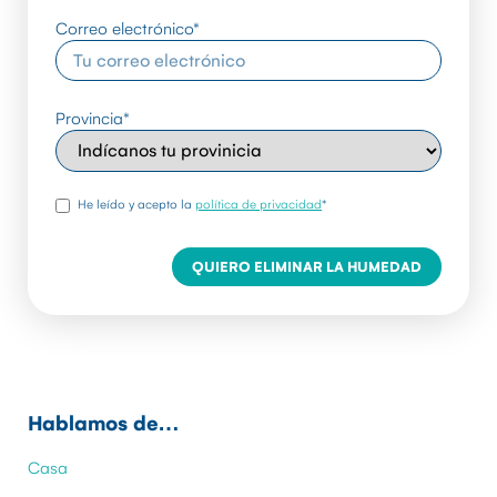
Correo electrónico
*
Provincia
*
rgpd
*
He leído y acepto la
política de privacidad
*
Hablamos de…
Casa