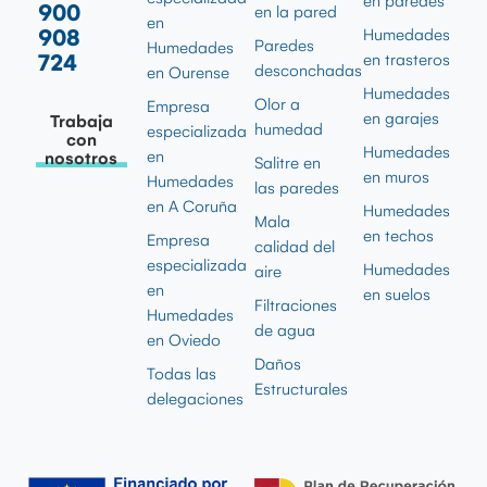
en paredes
900
en la pared
en
908
Humedades
Paredes
Humedades
724
en trasteros
desconchadas
en Ourense
Humedades
Olor a
Empresa
en garajes
Trabaja
humedad
especializada
con
Humedades
en
nosotros
Salitre en
en muros
Humedades
las paredes
en A Coruña
Humedades
Mala
en techos
Empresa
calidad del
especializada
Humedades
aire
en
en suelos
Filtraciones
Humedades
de agua
en Oviedo
Daños
Todas las
Estructurales
delegaciones