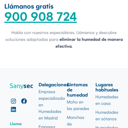
Llámanos gratis
900 908 724
Habla con nuestros especialistas. Llámanos y descubre
soluciones adaptadas para
eliminar la humedad de manera
efectiva
.
Delegaciones
Síntomas
Lugares
de
habituales
Empresa
humedad
Humedades
especializada
Moho en
en casa
en
las paredes
Humedades
Humedades
Manchas
en Madrid
en sótanos
Llama
de
Empresa
Humedades