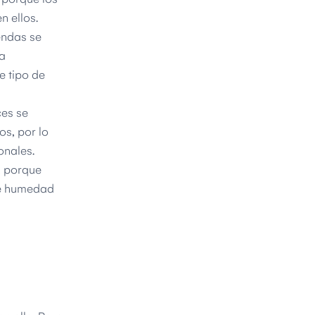
n ellos.
endas se
ba
e tipo de
ces se
os, por lo
onales.
, porque
de humedad