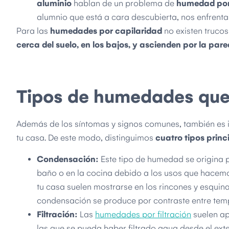
aluminio
hablan de un problema de
humedad por 
alumnio que está a cara descubierta, nos enfren
Para las
humedades por capilaridad
no existen trucos
cerca del suelo, en los bajos, y ascienden por la pare
Tipos de humedades que 
Además de los síntomas y signos comunes, también es i
tu casa. De este modo, distinguimos
cuatro tipos prin
Condensación:
Este tipo de humedad se origina p
baño o en la cocina debido a los usos que hacemo
tu casa suelen mostrarse en los rincones y esquin
condensación se produce por contraste entre tem
Filtración:
Las
humedades por filtración
suelen ap
las que se pueda haber filtrado agua desde el exter