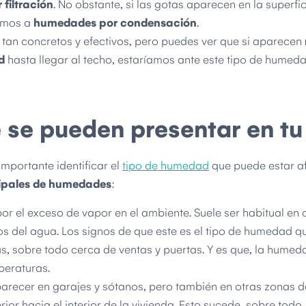
filtración
. No obstante, si las gotas aparecen en la superfic
tamos a
humedades por condensación
.
 tan concretos y efectivos, pero puedes ver que si aparecen
d
hasta llegar al techo, estaríamos ante este tipo de humeda
se pueden presentar en tu
mportante identificar el
tipo de humedad
que puede estar a
cipales de humedades
:
or el exceso de vapor en el ambiente. Suele ser habitual en 
s del agua. Los signos de que este es el tipo de humedad q
as, sobre todo cerca de ventas y puertas. Y es que, la humed
peraturas.
arecer en garajes y sótanos, pero también en otras zonas d
ior hacia el interior de la vivienda. Esto sucede, sobre todo