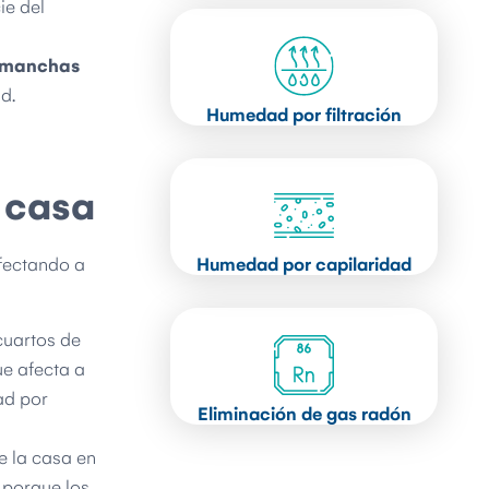
ie del
manchas
d.
Humedad por filtración
 casa
fectando a
Humedad por capilaridad
cuartos de
ue afecta a
ad por
Eliminación de gas radón
e la casa en
, porque los