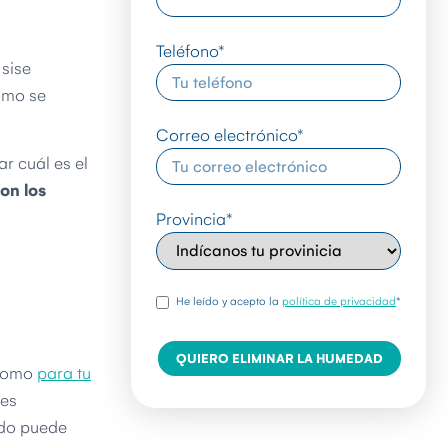
Teléfono
*
 sise
como se
Correo electrónico
*
r cuál es el
on los
Provincia
*
rgpd
*
He leído y acepto la
política de privacidad
*
 como
para tu
 es
ido puede